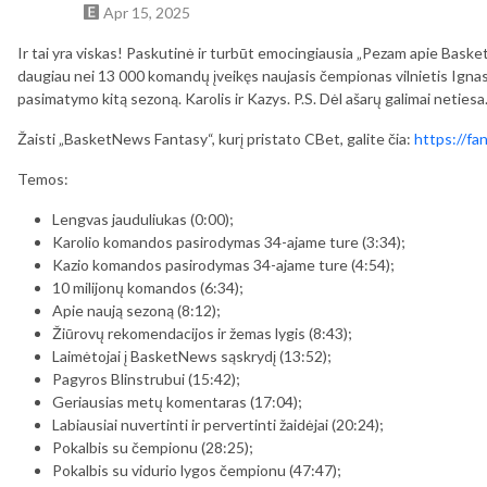
Apr 15, 2025
Ir tai yra viskas! Paskutinė ir turbūt emocingiausia „Pezam apie Baske
daugiau nei 13 000 komandų įveikęs naujasis čempionas vilnietis Ignas 
pasimatymo kitą sezoną. Karolis ir Kazys. P.S. Dėl ašarų galimai netiesa
Žaisti „BasketNews Fantasy“, kurį pristato CBet, galite čia:
https://f
Temos:
Lengvas jauduliukas (0:00);
Karolio komandos pasirodymas 34-ajame ture (3:34);
Kazio komandos pasirodymas 34-ajame ture (4:54);
10 milijonų komandos (6:34);
Apie naują sezoną (8:12);
Žiūrovų rekomendacijos ir žemas lygis (8:43);
Laimėtojai į BasketNews sąskrydį (13:52);
Pagyros Blinstrubui (15:42);
Geriausias metų komentaras (17:04);
Labiausiai nuvertinti ir pervertinti žaidėjai (20:24);
Pokalbis su čempionu (28:25);
Pokalbis su vidurio lygos čempionu (47:47);