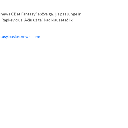
tnews CBet Fantasy” apžvalga. Į ją pasijungė ir
Rapkevičius. Ačiū už tai, kad klausėte! Iki
.
antasy.basketnews.com/