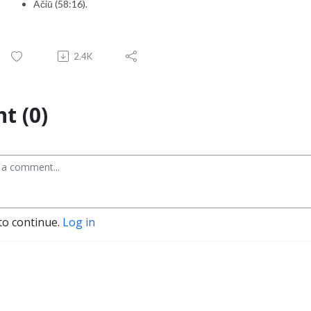
Ačiū (58:16).
2.4K
t (0)
to continue.
Log in