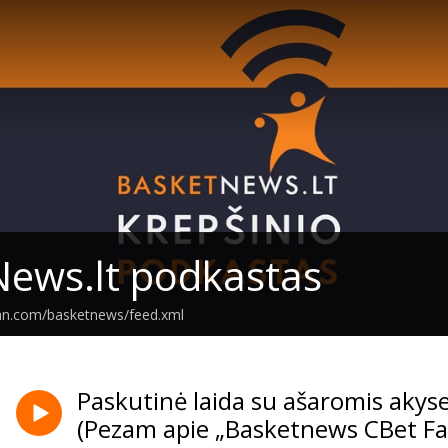
ews.lt podkastas
ean.com/basketnews/feed.xml
Paskutinė laida su ašaromis akys
(Pezam apie „Basketnews CBet Fa